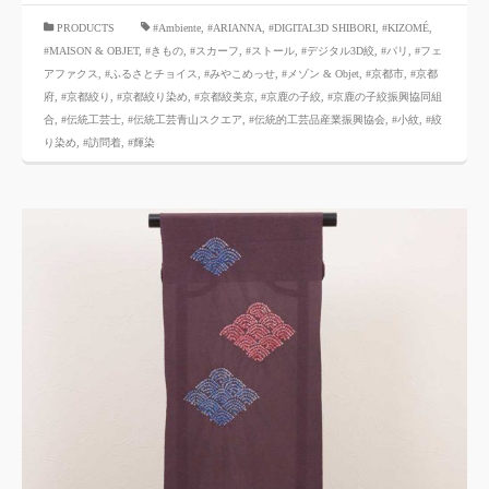
​ ​
PRODUCTS
#Ambiente
,
#ARIANNA
,
#DIGITAL3D SHIBORI,
​ ​
#KIZOMÉ
,
#MAISON & OBJET,
​ ​
#きもの
,
#スカーフ
,
#ストール
,
#デジタル3D絞
,
#パリ
,
#フェ
アファクス
,
#ふるさとチョイス
,
#みやこめっせ
,
#メゾン & Objet
,
#京都市
,
#京都
府
,
#京都絞り
,
#京都絞り染め
,
#京都絞美京
,
#京鹿の子絞
,
#京鹿の子絞振興協同組
合
,
#伝統工芸士
,
#伝統工芸青山スクエア
,
#伝統的工芸品産業振興協会
,
#小紋
,
#絞
り染め
,
#訪問着
,
#輝染