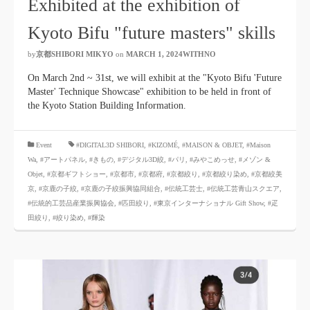
Exhibited at the exhibition of
Kyoto Bifu "future masters" skills
by
京都SHIBORI MIKYO
​ ​
on
MARCH 1, 2024WITHNO
​ ​
On March 2nd ~ 31st, we will exhibit at the "Kyoto Bifu 'Future
Master' Technique Showcase" exhibition to be held in front of
the Kyoto Station Building Information.
​ ​
Event
#DIGITAL3D SHIBORI,
​ ​
#KIZOMÉ
,
#MAISON & OBJET,
​ ​
#Maison
Wa
,
#アートパネル
,
#きもの
,
#デジタル3D絞
,
#パリ
,
#みやこめっせ
,
#メゾン &
Objet
,
#京都ギフトショー
,
#京都市
,
#京都府
,
#京都絞り
,
#京都絞り染め
,
#京都絞美
京
,
#京鹿の子絞
,
#京鹿の子絞振興協同組合
,
#伝統工芸士
,
#伝統工芸青山スクエア
,
#伝統的工芸品産業振興協会
,
#匹田絞り
,
#東京インターナショナル Gift Show
,
#疋
田絞り
,
#絞り染め
,
#輝染