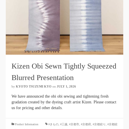
Kizen Obi Sewn Tightly Squeezed
Blurred Presentation
by
KYOTO TSUZUMI KYO
​ ​
on
JULY 1, 2026
​ ​
We have announced the obi obi sewing and tightening fresh
gradation created by the dyeing craft artist Kizen. Please contact
us for pricing and other details.
​ ​
Product Information
#きもの
,
#三越
,
#京都市
,
#京都府
,
#京都絞り
,
#京都絞