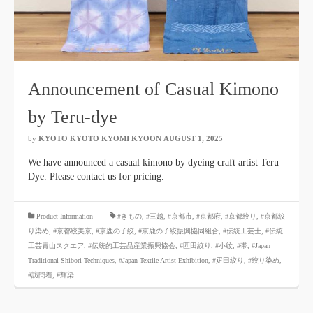
Announcement of Casual Kimono
by Teru-dye
by
KYOTO KYOTO KYOMI KYOON
​ ​
AUGUST 1, 2025
​ ​
We have announced a casual kimono by dyeing craft artist Teru
Dye. Please contact us for pricing.
​ ​
Product Information
#きもの
,
#三越
,
#京都市
,
#京都府
,
#京都絞り
,
#京都絞
り染め
,
#京都絞美京
,
#京鹿の子絞
,
#京鹿の子絞振興協同組合
,
#伝統工芸士
,
#伝統
工芸青山スクエア
,
#伝統的工芸品産業振興協会
,
#匹田絞り
,
#小紋
,
#帯
,
#Japan
Traditional Shibori Techniques
,
#Japan Textile Artist Exhibition
,
#疋田絞り
,
#絞り染め
,
#訪問着
,
#輝染