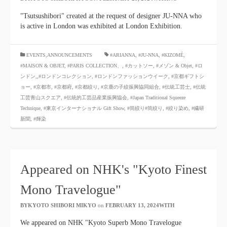
"Tsutsushibori" created at the request of designer JU-NNA who
is active in London was exhibited at London Exhibition.
​ ​
EVENTS,ANNOUNCEMENTS
#ARIANNA
,
#JU-NNA
,
#KIZOMÉ
,
#MAISON & OBJET,
​ ​
#PARIS COLLECTION、
,
#カットソー
,
#メゾン & Objet
,
#ロ
ンドン,
,#ロンドンコレクション
,
#ロンドンファッションウイーク
,
#京都ギフトシ
ョー
,
#京都市
,
#京都府
,
#京都絞り
,
#京鹿の子絞振興協同組合
,
#伝統工芸士
,
#伝統
工芸青山スクエア
,
#伝統的工芸品産業振興協会
,
#Japan Traditional Squeeze
Technique
,
#東京インターナショナル Gift Show
,
#筒絞り#筒絞り
,
#絞り染め
,
#繊研
新聞
,
#輝染
Appeared on NHK's "Kyoto Finest
Mono Travelogue"
BYKYOTO SHIBORI MIKYO
​ ​
on
FEBRUARY 13, 2024WITH
​ ​
We appeared on NHK "Kyoto Superb Mono Travelogue