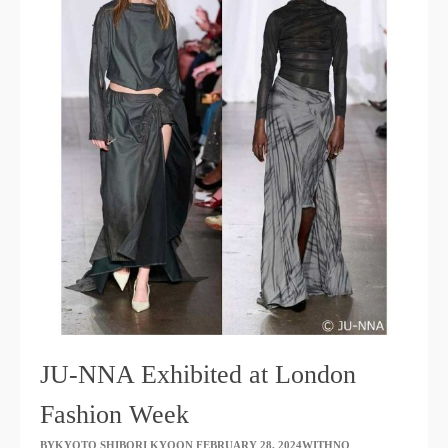
JU-NNA Exhibited at London
Fashion Week
BYKYOTO SHIBORI KYOON
​ ​
FEBRUARY 28, 2024WITHNO
​ ​