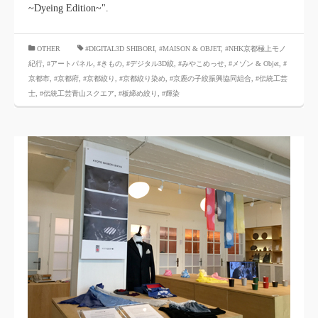
~Dyeing Edition~".
​ ​
OTHER
#DIGITAL3D SHIBORI
,
#MAISON & OBJET
,
#NHK京都極上モノ
紀行
,
#アートパネル
,
#きもの
,
#デジタル3D絞
,
#みやこめっせ
,
#メゾン & Objet
,
#
京都市
,
#京都府
,
#京都絞り
,
#京都絞り染め
,
#京鹿の子絞振興協同組合
,
#伝統工芸
士
,
#伝統工芸青山スクエア
,
#板締め絞り
,
#輝染