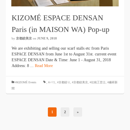
KIZOMÉ ESPACE DENSAN
Paris (in MAISON WA) Pop-up
by
京都絞美京
on
JUNE 9, 2018
We are exhibiting and selling our scarf stalls etc from Paris
ESPACE DENSAN from June 1st to August 31st. current event
ESPACE DENSAN Date & Time: June 1 - August 31, 2018
Address: 8 ...
Read More
#KIZOMÉ Events
,
#パリ
,
#京都絞り
,
#京都絞美京
,
#伝統工芸士
,
#繊研新
聞
1
2
»