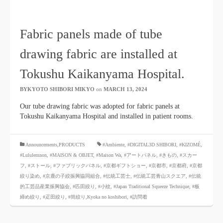
Fabric panels made of tube
drawing fabric are installed at
Tokushu Kaikanyama Hospital.
BYKYOTO SHIBORI MIKYO
​ ​
on
MARCH 13, 2024
​ ​
Our tube drawing fabric was adopted for fabric panels at
Tokushu Kaikanyama Hospital and installed in patient rooms.
​ ​
Announcements,PRODUCTS
#Ambiente
,
#DIGITAL3D SHIBORI
,
#KIZOMÉ
,
#Lululemnon
,
#MAISON & OBJET,
​ ​
#Maison Wa
,
#アートパネル
,
#きもの
,
#スカー
フ
,
#ストール
,
#ファブリックパネル
,
#京都ギフトショー
,
#京都市
,
#京都府
,
#京都
絞り染め
,
#京鹿の子絞振興協同組合
,
#伝統工芸士
,
#伝統工芸青山スクエア
,
#伝統
的工芸品産業振興協会
,
#匹田絞り
,
#小紋
,
#Japan Traditional Squeeze Technique
,
#板
締め絞り
,
#疋田絞り
,
#筒絞り,Kyoka no koshibori
,
#訪問着