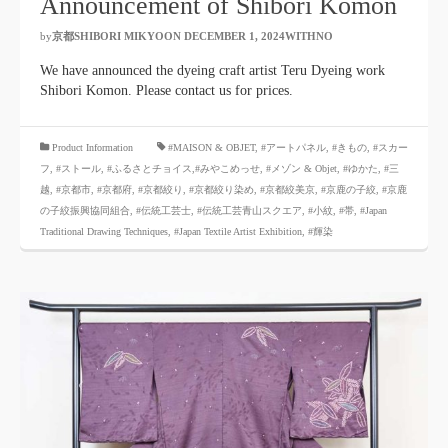
Announcement of Shibori Komon
by
京都SHIBORI MIKYOON
​ ​
DECEMBER 1, 2024WITHNO
​ ​
We have announced the dyeing craft artist Teru Dyeing work
Shibori Komon. Please contact us for prices.
​ ​
Product Information
#MAISON & OBJET,
​ ​
#アートパネル
,
#きもの
,
#スカー
フ
,
#ストール
,
#ふるさとチョイス
,#みやこめっせ
,
#メゾン & Objet
,
#ゆかた
,
#三
越
,
#京都市
,
#京都府
,
#京都絞り
,
#京都絞り染め
,
#京都絞美京
,
#京鹿の子絞
,
#京鹿
の子絞振興協同組合
,
#伝統工芸士
,
#伝統工芸青山スクエア
,
#小紋
,
#帯
,
#Japan
Traditional Drawing Techniques
,
#Japan Textile Artist Exhibition
,
#輝染