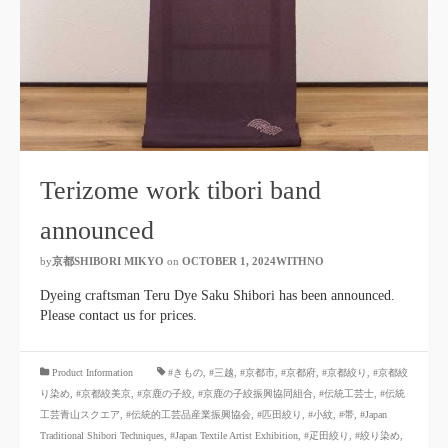
Terizome work tibori band
announced
by
京都SHIBORI MIKYO
​ ​
on
OCTOBER 1, 2024WITHNO
​ ​
Dyeing craftsman Teru Dye Saku Shibori has been announced.
Please contact us for prices.
​ ​
Product Information
#きもの
,
#三越
,
#京都市
,
#京都府
,
#京都絞り
,
#京都絞
り染め
,
#京都絞美京
,
#京鹿の子絞
,
#京鹿の子絞振興協同組合
,
#伝統工芸士
,
#伝統
工芸青山スクエア
,
#伝統的工芸品産業振興協会
,
#匹田絞り
,
#小紋
,
#帯
,
#Japan
Traditional Shibori Techniques
,
#Japan Textile Artist Exhibition
,
#疋田絞り
,
#絞り染め
,