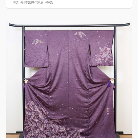
り技
,
#日本染織作家展
,
#輝染