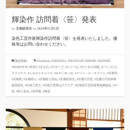
輝染作 訪問着〈笹〉発表
by
京都絞美京
on
2024年11月1日
染色工芸作家輝染作訪問着〈笹〉を発表いたしました。価
格等はお問い合わせください。
製品情報
#Ambiente
,
#ARIANNA
,
#DIGITAL3D SHIBORI
,
#KIZOMÉ
,
#MAISON & OBJET
,
#きもの
,
#スカーフ
,
#ストール
,
#デジタル3D絞
,
#パリ
,
#フェ
アファクス
,
#ふるさとチョイス
,
#みやこめっせ
,
#メゾン・エ・オブジェ
,
#京都市
,
#京都府
,
#京都絞り
,
#京都絞り染め
,
#京都絞美京
,
#京鹿の子絞
,
#京鹿の子絞振興
協同組合
,
#伝統工芸士
,
#伝統工芸青山スクエア
,
#伝統的工芸品産業振興協会
,
#小
紋
,
#絞り染め
,
#訪問着
,
#輝染