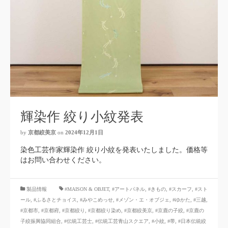
輝染作 絞り小紋発表
by
京都絞美京
on
2024年12月1日
染色工芸作家輝染作 絞り小紋を発表いたしました。価格等
はお問い合わせください。
製品情報
#MAISON & OBJET
,
#アートパネル
,
#きもの
,
#スカーフ
,
#スト
ール
,
#ふるさとチョイス
,
#みやこめっせ
,
#メゾン・エ・オブジェ
,
#ゆかた
,
#三越
,
#京都市
,
#京都府
,
#京都絞り
,
#京都絞り染め
,
#京都絞美京
,
#京鹿の子絞
,
#京鹿の
子絞振興協同組合
,
#伝統工芸士
,
#伝統工芸青山スクエア
,
#小紋
,
#帯
,
#日本伝統絞