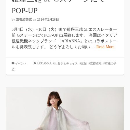
POP-UP
by
京都絞美京
on
2020年2月26日
3月4日（水）~10日（火）まで銀座三越 5Fエスカレーター
前 GステージにてPOP-UP 出展致します。 今回はイタリア
低速織機ネックブランド 「ARIANNA」とのコラボストー
ルを発表致します。 どうぞよろしくお願い …
Read More
イベント
#ARIANNA
,
#ふるさとチョイス
,
#三越
,
#京都絞り
,
#京鹿の子
絞