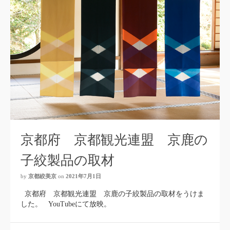
京都府 京都観光連盟 京鹿の
子絞製品の取材
by
京都絞美京
on
2021年7月1日
京都府 京都観光連盟 京鹿の子絞製品の取材をうけま
した。 YouTubeにて放映。