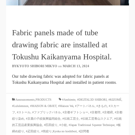
Fabric panels made of tube
drawing fabric are installed at
Tokushu Kaikanyama Hospital.
BYKYOTO SHIBORI MIKYO
​ ​
on
MARCH 13, 2024
​ ​
Our tube drawing fabric was adopted for fabric panels at
Tokushu Kaikanyama Hospital and installed in patient rooms.
​ ​
Announcements,PRODUCTS
#Ambiente
,
#DIGITAL3D SHIBORI
,
#KIZOMÉ
,
#Lululemnon
,
#MAISON & OBJET,
​ ​
#Maison Wa
,
#アートパネル
,
#きもの
,
#スカー
フ
,
#ストール
,
#ファブリックパネル
,
#京都ギフトショー
,
#京都市
,
#京都府
,
#京都
絞り染め
,
#京鹿の子絞振興協同組合
,
#伝統工芸士
,
#伝統工芸青山スクエア
,
#伝統
的工芸品産業振興協会
,
#匹田絞り
,
#小紋
,
#Japan Traditional Squeeze Technique
,
#板
締め絞り
,
#疋田絞り
,
#筒絞り,Kyoka no koshibori
,
#訪問着