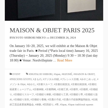
MAISON & OBJET PARIS 2025
BYKYOTO SHIBORI MIKYO
​ ​
on
DECEMBER 26, 2024
​ ​
On January 16~20, 2025, we will exhibit at the Maison & Objet
trade fair in Paris. ■ Period (*Paris local time) January 16, 2025
(Thursday) ~ January 20, 2025 (Monday) 9:30 ~ 18:30 (last day
18:00) ■ Venue: Nordvillepinte ...
Read More
​ ​
EVENT
#DIGITAL3D SHIBORI
,
#Japan
,
#KIZOMÉ
,
#MAISON & OBJET
,
#PRECIONS KYOTO
,
#きもの
,
#デジタル3D絞
,
#プレシャス京都
,
#みやこめっせ
,
#
メゾン & Objet
,
#ゆかた
,
#京都スカーフ
,
#京都伝統技法
,
#京都伝統技術
,
#京都伝
統産業ミュージアム
,
#京都体験
,
#京都岡崎
,
#京都工房
,
#京都市
,
#京都府
,
#京都絞
り
,
#京都絞りスカーフ
,
#京都絞り体験
,
#京都絞り工房
,
#京都絞り帯
,
#京都絞り染
め
,
#京都絞り浴衣
,
#京都絞り着物
,
#京鹿の子絞
,
#京鹿の子絞振興協同組合
,
#伝統
的工芸品産業振興協会
,
#体験
,
#匹田絞り
,
#帯
,
#Japan
,
#Japan traditional squeeze