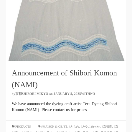
Announcement of Shibori Komon
(NAMI)
by
京都SHIBORI MIKYO
​ ​
on
JANUARY 5, 2025WITHNO
​ ​
We have announced the dyeing craft artist Teru Dyeing Shibori
Komon (NAMI). Please contact us for prices.
​ ​
PRODUCTS
#MAISON & OBJET,
​ ​
#きもの
,
#みやこめっせ
,
#京都市
,
#京