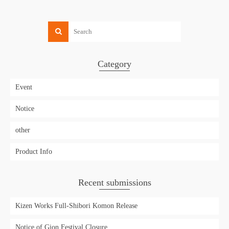
Category
Event
Notice
other
Product Info
Recent submissions
Kizen Works Full-Shibori Komon Release
Notice of Gion Festival Closure