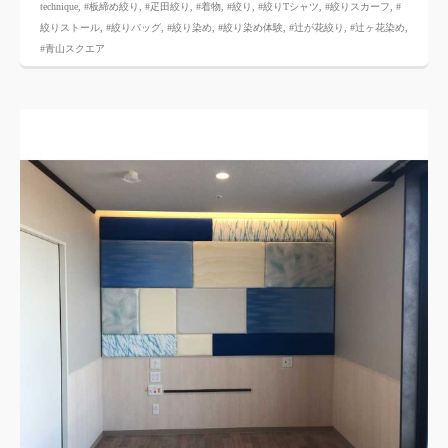
technique
,
#板締め絞り
,
#疋田絞り
,
#着物
,
#絞り
,
#絞りTシャツ
,
#絞りスカーフ
,
#
絞りストール
,
#絞りバッグ
,
#絞り染め
,
#絞り染め体験
,
#辻が花絞り
,
#辻ヶ花染め
,
#青山スクエア