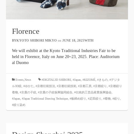
Florence
BYKYOTO SHIBORI MIKYO
​ ​
on
JUNE 18, 2025WITH
​ ​
We will exhibit at the Kyoto Traditional Industries Fair to be
held in Florence, Italy on June 20~23, 2025. Place: Auditorium
al Duomo
​ ​
Events,News
#DIGITAL3D SHIBORI,
​ ​
#Japan
,
#KIZOMÉ
,
#きもの
,
#デジタ
ル3D絞
,
#ゆかた
,
#京都伝統技法
,
#京都伝統技術
,
#京都工房
,
#京都絞り
,
#京都絞り
着物
,
#京鹿の子絞
,
#京鹿の子絞振興協同組合
,
#伝統的工芸品産業振興協会
,
#Japan
,
#Japan Traditional Drawing Technique
,
#板締め絞り
,
#疋田絞り
,
#着物
,
#絞り
,
#絞り染め