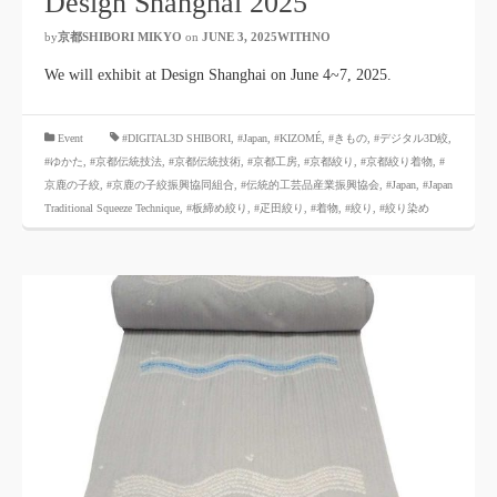
Design Shanghai 2025
by
京都SHIBORI MIKYO
​ ​
on
JUNE 3, 2025WITHNO
​ ​
We will exhibit at Design Shanghai on June 4~7, 2025.
​ ​
Event
#DIGITAL3D SHIBORI,
​ ​
#Japan
,
#KIZOMÉ
,
#きもの
,
#デジタル3D絞
,
#ゆかた
,
#京都伝統技法
,
#京都伝統技術
,
#京都工房
,
#京都絞り
,
#京都絞り着物
,
#
京鹿の子絞
,
#京鹿の子絞振興協同組合
,
#伝統的工芸品産業振興協会
,
#Japan
,
#Japan
Traditional Squeeze Technique
,
#板締め絞り
,
#疋田絞り
,
#着物
,
#絞り
,
#絞り染め