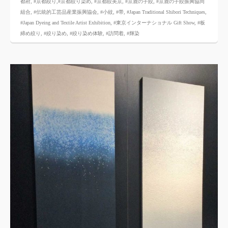
都府
,
#京都絞り
,#京都絞り染め
,
#京都絞美京
,
#京鹿の子絞
,
#京鹿の子絞振興協同
組合
,
#伝統的工芸品産業振興協会
,
#小紋
,
#帯
,
#Japan Traditional Shibori Techniques
,
#Japan Dyeing and Textile Artist Exhibition
,
#東京インターナショナル Gift Show
,
#板
締め絞り
,
#絞り染め
,
#絞り染め体験
,
#訪問着
,
#輝染