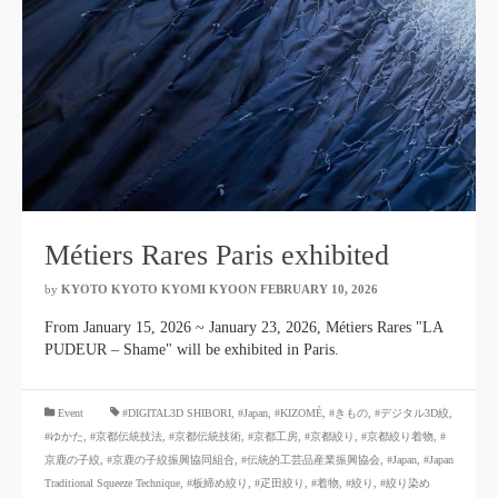
Métiers Rares Paris exhibited
by
KYOTO KYOTO KYOMI KYOON
​ ​
FEBRUARY 10, 2026
​ ​
From January 15, 2026 ~ January 23, 2026, Métiers Rares "LA
PUDEUR – Shame" will be exhibited in Paris.
​ ​
Event
#DIGITAL3D SHIBORI,
​ ​
#Japan
,
#KIZOMÉ
,
#きもの
,
#デジタル3D絞
,
#ゆかた
,
#京都伝統技法
,
#京都伝統技術
,
#京都工房
,
#京都絞り
,
#京都絞り着物
,
#
京鹿の子絞
,
#京鹿の子絞振興協同組合
,
#伝統的工芸品産業振興協会
,
#Japan
,
#Japan
Traditional Squeeze Technique
,
#板締め絞り
,
#疋田絞り
,
#着物
,
#絞り
,
#絞り染め