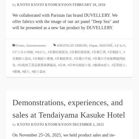
by
KYOTO KYOTO KYOMI KYOON
​ ​
FEBRUARY 10, 2026
​ ​
We collaborated with Parisian fan brand DUVELLERY. We
offer fabrics with the image of our art panel "Deep Sea" and
will be presented as a new fan product by DUVELLERY.
​ ​
Events
,
Announcements
#DIGITAL3D SHIBORI
,
#Japan
,
#KIZOMÉ
,
#きもの
,
#デジタル3D絞
,
#ゆかた
,
#京都伝統技法
,
#京都伝統技術
,
#京都工房
,
#京都絞り
,
#
京都絞り染め
,
#京都絞り着物
,
#京都絞美京
,
#京鹿の子絞
,
#京鹿の子絞振興協同組
合
,
#伝統的工芸品産業振興協会
,
#日本
,
#日本伝統絞り技
,
#板締め絞り
,
#疋田絞り
,
#着物
,
#絞り
,
#絞り染め
Demonstrations, experiences, and
sales at Tendaiyama Kasuke Hotel
by
KYOTO KYOTO KYOMI KYOON
​ ​
DECEMBER 2, 2025
​ ​
On November 25~26, 2025, we held product sales and tie-