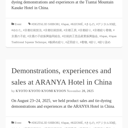
dyeing demonstrations and experiences at the Tiantai Mountain
Kasuke Hotel in China.
​ ​
Event
#DIGITAL3D SHIBORI,
​ ​
#Japan
,
#KIZOMÉ
,
#きもの
,
#デジタル3D絞
,
#ゆかた
,
#京都伝統技法
,
#京都伝統技術
,
#京都工房
,
#京都絞り
,
#京都絞り着物
,
#
京鹿の子絞
,
#京鹿の子絞振興協同組合
,
#伝統的工芸品産業振興協会
,
#Japan
,
#Japan
Traditional Squeeze Technique
,
#板締め絞り
,
#疋田絞り
,
#着物
,
#絞り
,
#絞り染め
Demonstrations, experiences and
sales at ARANYA Hotel in China
by
KYOTO KYOTO KYOMI KYOON
November
20, 2025
​ ​
On August 23~24, 2025, we held product sales and tie-dyeing
demonstrations and experiences at the ARANYA Hotel in China.
​ ​
Event
#DIGITAL3D SHIBORI,
​ ​
#Japan
,
#KIZOMÉ
,
#きもの
,
#デジタル3D絞
,