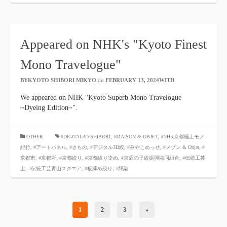
Appeared on NHK's "Kyoto Finest
Mono Travelogue"
BYKYOTO SHIBORI MIKYO
​ ​
on
FEBRUARY 13, 2024WITH
​ ​
We appeared on NHK "Kyoto Superb Mono Travelogue
~Dyeing Edition~".
​ ​
OTHER
#DIGITAL3D SHIBORI
,
#MAISON & OBJET
,
#NHK京都極上モノ
紀行
,
#アートパネル
,
#きもの
,
#デジタル3D絞
,
#みやこめっせ
,
#メゾン & Objet
,
#
京都市
,
#京都府
,
#京都絞り
,
#京都絞り染め
,
#京鹿の子絞振興協同組合
,
#伝統工芸
士
,
#伝統工芸青山スクエア
,
#板締め絞り
,
#輝染
1
2
3
»