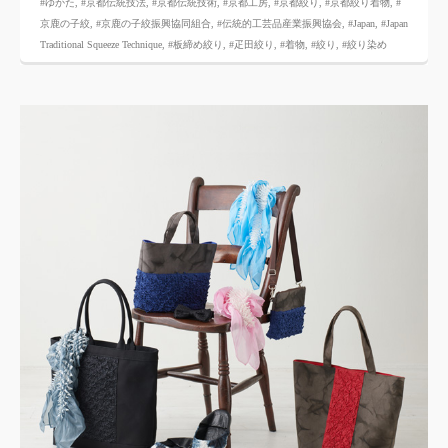
#ゆかた
,
#京都伝統技法
,
#京都伝統技術
,
#京都工房
,
#京都絞り
,
#京都絞り着物
,
#
京鹿の子絞
,
#京鹿の子絞振興協同組合
,
#伝統的工芸品産業振興協会
,
#Japan
,
#Japan
Traditional Squeeze Technique
,
#板締め絞り
,
#疋田絞り
,
#着物
,
#絞り
,
#絞り染め