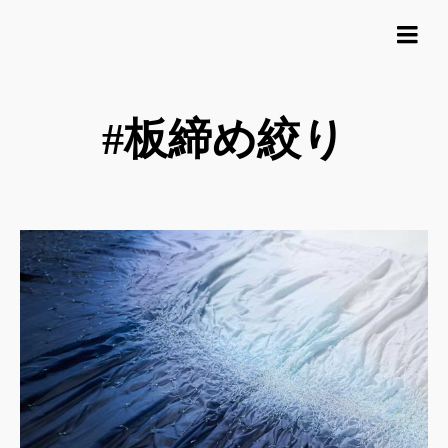
#板締め絞り