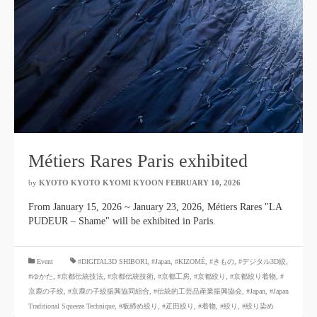
Métiers Rares Paris exhibited
by
KYOTO KYOTO KYOMI KYOON
​ ​
FEBRUARY 10, 2026
​ ​
From January 15, 2026 ~ January 23, 2026, Métiers Rares "LA
PUDEUR – Shame" will be exhibited in Paris.
​ ​
Event
#DIGITAL3D SHIBORI,
​ ​
#Japan
,
#KIZOMÉ
,
#きもの
,
#デジタル3D絞
,
#ゆかた
,
#京都伝統技法
,
#京都伝統技術
,
#京都工房
,
#京都絞り
,
#京都絞り着物
,
#
京鹿の子絞
,
#京鹿の子絞振興協同組合
,
#伝統的工芸品産業振興協会
,
#Japan
,
#Japan
Traditional Squeeze Technique
,
#板締め絞り
,
#疋田絞り
,
#着物
,
#絞り
,
#絞り染め