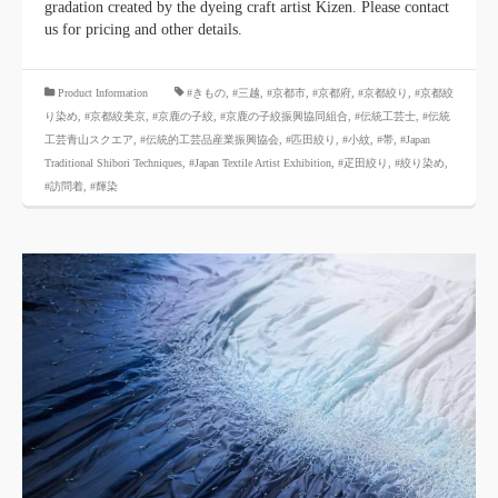
gradation created by the dyeing craft artist Kizen. Please contact
us for pricing and other details.
​ ​
Product Information
#きもの
,
#三越
,
#京都市
,
#京都府
,
#京都絞り
,
#京都絞
り染め
,
#京都絞美京
,
#京鹿の子絞
,
#京鹿の子絞振興協同組合
,
#伝統工芸士
,
#伝統
工芸青山スクエア
,
#伝統的工芸品産業振興協会
,
#匹田絞り
,
#小紋
,
#帯
,
#Japan
Traditional Shibori Techniques
,
#Japan Textile Artist Exhibition
,
#疋田絞り
,
#絞り染め
,
#訪問着
,
#輝染