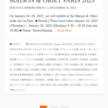
MAISON & OBJET PARIS 2025
BYKYOTO SHIBORI MIKYO
​ ​
on
DECEMBER 26, 2024
​ ​
On January 16~20, 2025, we will exhibit at the Maison & Objet
trade fair in Paris. ■ Period (*Paris local time) January 16, 2025
(Thursday) ~ January 20, 2025 (Monday) 9:30 ~ 18:30 (last day
18:00) ■ Venue: Nordvillepinte ...
Read More
​ ​
EVENT
#DIGITAL3D SHIBORI
,
#Japan
,
#KIZOMÉ
,
#MAISON & OBJET
,
#PRECIONS KYOTO
,
#きもの
,
#デジタル3D絞
,
#プレシャス京都
,
#みやこめっせ
,
#
メゾン & Objet
,
#ゆかた
,
#京都スカーフ
,
#京都伝統技法
,
#京都伝統技術
,
#京都伝
統産業ミュージアム
,
#京都体験
,
#京都岡崎
,
#京都工房
,
#京都市
,
#京都府
,
#京都絞
り
,
#京都絞りスカーフ
,
#京都絞り体験
,
#京都絞り工房
,
#京都絞り帯
,
#京都絞り染
め
,
#京都絞り浴衣
,
#京都絞り着物
,
#京鹿の子絞
,
#京鹿の子絞振興協同組合
,
#伝統
的工芸品産業振興協会
,
#体験
,
#匹田絞り
,
#帯
,
#Japan
,
#Japan traditional squeeze
technique
,
#板締め絞り
,
#疋田絞り
,
#着物
,
#絞り
,
#絞りTシャツ
,
#絞りスカーフ
,
#
絞りストール
,
#絞りバッグ
,
#絞り染め
,
#絞り染め体験
,
#辻が花絞り
,
#辻ヶ花染め
,
#青山スクエア