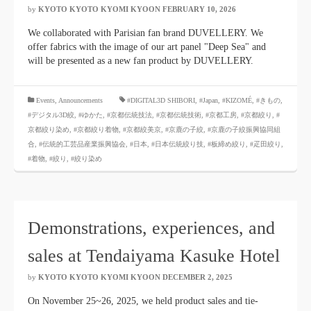
by
KYOTO KYOTO KYOMI KYOON
​ ​
FEBRUARY 10, 2026
​ ​
We collaborated with Parisian fan brand DUVELLERY. We
offer fabrics with the image of our art panel "Deep Sea" and
will be presented as a new fan product by DUVELLERY.
​ ​
Events
,
Announcements
#DIGITAL3D SHIBORI
,
#Japan
,
#KIZOMÉ
,
#きもの
,
#デジタル3D絞
,
#ゆかた
,
#京都伝統技法
,
#京都伝統技術
,
#京都工房
,
#京都絞り
,
#
京都絞り染め
,
#京都絞り着物
,
#京都絞美京
,
#京鹿の子絞
,
#京鹿の子絞振興協同組
合
,
#伝統的工芸品産業振興協会
,
#日本
,
#日本伝統絞り技
,
#板締め絞り
,
#疋田絞り
,
#着物
,
#絞り
,
#絞り染め
Demonstrations, experiences, and
sales at Tendaiyama Kasuke Hotel
by
KYOTO KYOTO KYOMI KYOON
​ ​
DECEMBER 2, 2025
​ ​
On November 25~26, 2025, we held product sales and tie-