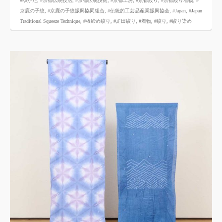
#ゆかた
,
#京都伝統技法
,
#京都伝統技術
,
#京都工房
,
#京都絞り
,
#京都絞り着物
,
#
京鹿の子絞
,
#京鹿の子絞振興協同組合
,
#伝統的工芸品産業振興協会
,
#Japan
,
#Japan
Traditional Squeeze Technique
,
#板締め絞り
,
#疋田絞り
,
#着物
,
#絞り
,
#絞り染め