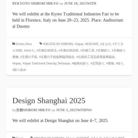
BYKYOTO SHIBORI MIKYO
​ ​
on
JUNE 18, 2025WITH
​ ​
We will exhibit at the Kyoto Traditional Industries Fair to be
held in Florence, Italy on June 20~23, 2025. Place: Auditorium
al Duomo
​ ​
Events,News
#DIGITAL3D SHIBORI,
​ ​
#Japan
,
#KIZOMÉ
,
#きもの
,
#デジタ
ル3D絞
,
#ゆかた
,
#京都伝統技法
,
#京都伝統技術
,
#京都工房
,
#京都絞り
,
#京都絞り
着物
,
#京鹿の子絞
,
#京鹿の子絞振興協同組合
,
#伝統的工芸品産業振興協会
,
#Japan
,
#Japan Traditional Drawing Technique
,
#板締め絞り
,
#疋田絞り
,
#着物
,
#絞り
,
#絞り染め
Design Shanghai 2025
by
京都SHIBORI MIKYO
​ ​
on
JUNE 3, 2025WITHNO
​ ​
We will exhibit at Design Shanghai on June 4~7, 2025.
​ ​