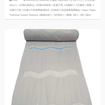
Event
#DIGITAL3D SHIBORI,
​ ​
#Japan
,
#KIZOMÉ
,
#きもの
,
#デジタル3D絞
,
#ゆかた
,
#京都伝統技法
,
#京都伝統技術
,
#京都工房
,
#京都絞り
,
#京都絞り着物
,
#
京鹿の子絞
,
#京鹿の子絞振興協同組合
,
#伝統的工芸品産業振興協会
,
#Japan
,
#Japan
Traditional Squeeze Technique
,
#板締め絞り
,
#疋田絞り
,
#着物
,
#絞り
,
#絞り染め