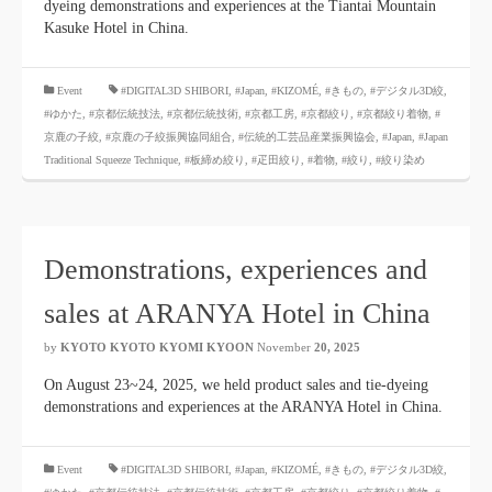
dyeing demonstrations and experiences at the Tiantai Mountain
Kasuke Hotel in China.
​ ​
Event
#DIGITAL3D SHIBORI,
​ ​
#Japan
,
#KIZOMÉ
,
#きもの
,
#デジタル3D絞
,
#ゆかた
,
#京都伝統技法
,
#京都伝統技術
,
#京都工房
,
#京都絞り
,
#京都絞り着物
,
#
京鹿の子絞
,
#京鹿の子絞振興協同組合
,
#伝統的工芸品産業振興協会
,
#Japan
,
#Japan
Traditional Squeeze Technique
,
#板締め絞り
,
#疋田絞り
,
#着物
,
#絞り
,
#絞り染め
Demonstrations, experiences and
sales at ARANYA Hotel in China
by
KYOTO KYOTO KYOMI KYOON
November
20, 2025
​ ​
On August 23~24, 2025, we held product sales and tie-dyeing
demonstrations and experiences at the ARANYA Hotel in China.
​ ​
Event
#DIGITAL3D SHIBORI,
​ ​
#Japan
,
#KIZOMÉ
,
#きもの
,
#デジタル3D絞
,