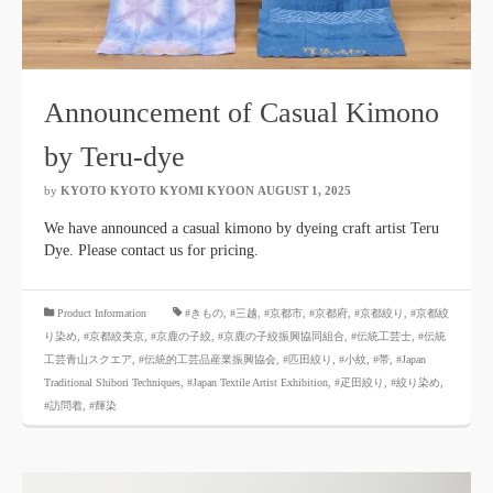
Announcement of Casual Kimono
by Teru-dye
by
KYOTO KYOTO KYOMI KYOON
​ ​
AUGUST 1, 2025
​ ​
We have announced a casual kimono by dyeing craft artist Teru
Dye. Please contact us for pricing.
​ ​
Product Information
#きもの
,
#三越
,
#京都市
,
#京都府
,
#京都絞り
,
#京都絞
り染め
,
#京都絞美京
,
#京鹿の子絞
,
#京鹿の子絞振興協同組合
,
#伝統工芸士
,
#伝統
工芸青山スクエア
,
#伝統的工芸品産業振興協会
,
#匹田絞り
,
#小紋
,
#帯
,
#Japan
Traditional Shibori Techniques
,
#Japan Textile Artist Exhibition
,
#疋田絞り
,
#絞り染め
,
#訪問着
,
#輝染