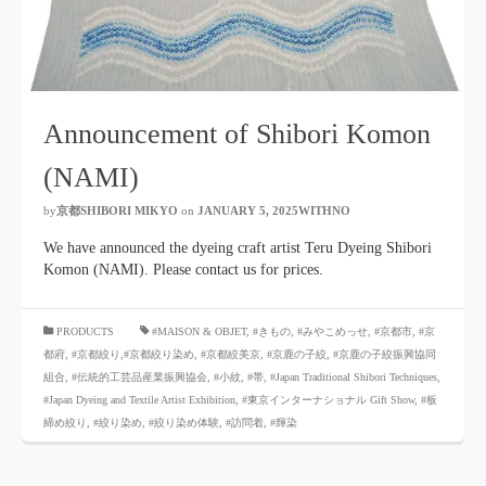
Announcement of Shibori Komon
(NAMI)
by
京都SHIBORI MIKYO
​ ​
on
JANUARY 5, 2025WITHNO
​ ​
We have announced the dyeing craft artist Teru Dyeing Shibori
Komon (NAMI). Please contact us for prices.
​ ​
PRODUCTS
#MAISON & OBJET,
​ ​
#きもの
,
#みやこめっせ
,
#京都市
,
#京
都府
,
#京都絞り
,#京都絞り染め
,
#京都絞美京
,
#京鹿の子絞
,
#京鹿の子絞振興協同
組合
,
#伝統的工芸品産業振興協会
,
#小紋
,
#帯
,
#Japan Traditional Shibori Techniques
,
#Japan Dyeing and Textile Artist Exhibition
,
#東京インターナショナル Gift Show
,
#板
締め絞り
,
#絞り染め
,
#絞り染め体験
,
#訪問着
,
#輝染