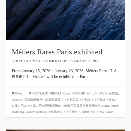
Métiers Rares Paris exhibited
by
KYOTO KYOTO KYOMI KYOON
​ ​
FEBRUARY 10, 2026
​ ​
From January 15, 2026 ~ January 23, 2026, Métiers Rares "LA
PUDEUR – Shame" will be exhibited in Paris.
​ ​
Event
#DIGITAL3D SHIBORI,
​ ​
#Japan
,
#KIZOMÉ
,
#きもの
,
#デジタル3D絞
,
#ゆかた
,
#京都伝統技法
,
#京都伝統技術
,
#京都工房
,
#京都絞り
,
#京都絞り着物
,
#
京鹿の子絞
,
#京鹿の子絞振興協同組合
,
#伝統的工芸品産業振興協会
,
#Japan
,
#Japan
Traditional Squeeze Technique
,
#板締め絞り
,
#疋田絞り
,
#着物
,
#絞り
,
#絞り染め