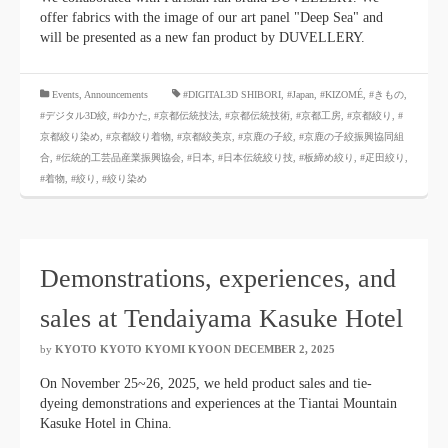
offer fabrics with the image of our art panel "Deep Sea" and
will be presented as a new fan product by DUVELLERY.
​ ​
Events
,
Announcements
#DIGITAL3D SHIBORI
,
#Japan
,
#KIZOMÉ
,
#きもの
,
#デジタル3D絞
,
#ゆかた
,
#京都伝統技法
,
#京都伝統技術
,
#京都工房
,
#京都絞り
,
#
京都絞り染め
,
#京都絞り着物
,
#京都絞美京
,
#京鹿の子絞
,
#京鹿の子絞振興協同組
合
,
#伝統的工芸品産業振興協会
,
#日本
,
#日本伝統絞り技
,
#板締め絞り
,
#疋田絞り
,
#着物
,
#絞り
,
#絞り染め
Demonstrations, experiences, and
sales at Tendaiyama Kasuke Hotel
by
KYOTO KYOTO KYOMI KYOON
​ ​
DECEMBER 2, 2025
​ ​
On November 25~26, 2025, we held product sales and tie-
dyeing demonstrations and experiences at the Tiantai Mountain
Kasuke Hotel in China.