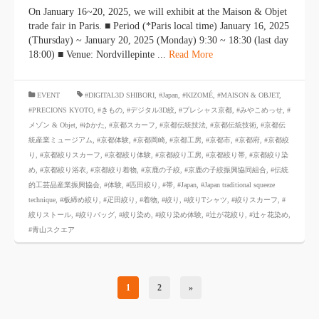
On January 16~20, 2025, we will exhibit at the Maison & Objet
trade fair in Paris. ■ Period (*Paris local time) January 16, 2025
(Thursday) ~ January 20, 2025 (Monday) 9:30 ~ 18:30 (last day
18:00) ■ Venue: Nordvillepinte ...
Read More
​ ​
EVENT
#DIGITAL3D SHIBORI
,
#Japan
,
#KIZOMÉ
,
#MAISON & OBJET
,
#PRECIONS KYOTO
,
#きもの
,
#デジタル3D絞
,
#プレシャス京都
,
#みやこめっせ
,
#
メゾン & Objet
,
#ゆかた
,
#京都スカーフ
,
#京都伝統技法
,
#京都伝統技術
,
#京都伝
統産業ミュージアム
,
#京都体験
,
#京都岡崎
,
#京都工房
,
#京都市
,
#京都府
,
#京都絞
り
,
#京都絞りスカーフ
,
#京都絞り体験
,
#京都絞り工房
,
#京都絞り帯
,
#京都絞り染
め
,
#京都絞り浴衣
,
#京都絞り着物
,
#京鹿の子絞
,
#京鹿の子絞振興協同組合
,
#伝統
的工芸品産業振興協会
,
#体験
,
#匹田絞り
,
#帯
,
#Japan
,
#Japan traditional squeeze
technique
,
#板締め絞り
,
#疋田絞り
,
#着物
,
#絞り
,
#絞りTシャツ
,
#絞りスカーフ
,
#
絞りストール
,
#絞りバッグ
,
#絞り染め
,
#絞り染め体験
,
#辻が花絞り
,
#辻ヶ花染め
,
#青山スクエア
1
2
»