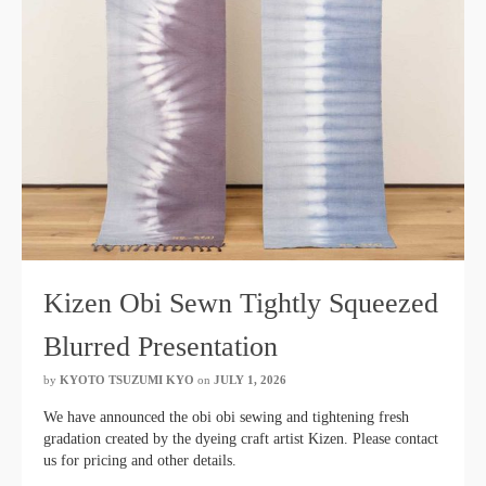
Kizen Obi Sewn Tightly Squeezed
Blurred Presentation
by
KYOTO TSUZUMI KYO
​ ​
on
JULY 1, 2026
​ ​
We have announced the obi obi sewing and tightening fresh
gradation created by the dyeing craft artist Kizen. Please contact
us for pricing and other details.