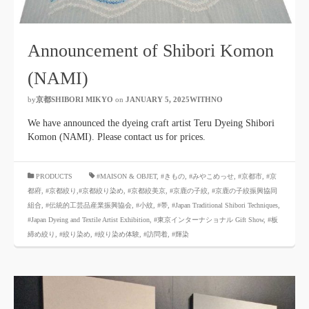
Announcement of Shibori Komon
(NAMI)
by
京都SHIBORI MIKYO
​ ​
on
JANUARY 5, 2025WITHNO
​ ​
We have announced the dyeing craft artist Teru Dyeing Shibori
Komon (NAMI). Please contact us for prices.
​ ​
PRODUCTS
#MAISON & OBJET,
​ ​
#きもの
,
#みやこめっせ
,
#京都市
,
#京
都府
,
#京都絞り
,#京都絞り染め
,
#京都絞美京
,
#京鹿の子絞
,
#京鹿の子絞振興協同
組合
,
#伝統的工芸品産業振興協会
,
#小紋
,
#帯
,
#Japan Traditional Shibori Techniques
,
#Japan Dyeing and Textile Artist Exhibition
,
#東京インターナショナル Gift Show
,
#板
締め絞り
,
#絞り染め
,
#絞り染め体験
,
#訪問着
,
#輝染