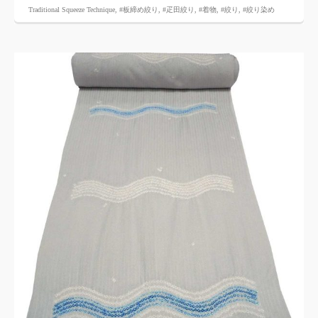
Traditional Squeeze Technique
,
#板締め絞り
,
#疋田絞り
,
#着物
,
#絞り
,
#絞り染め