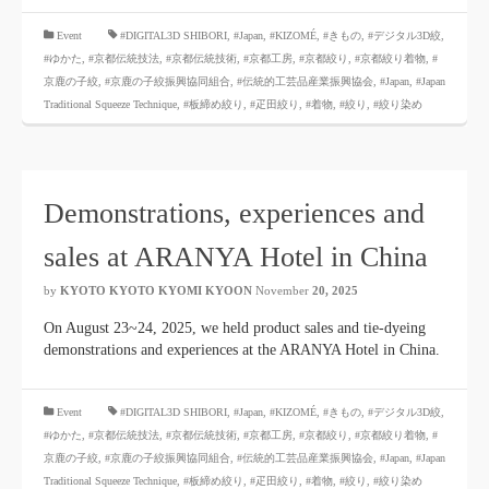
​ ​
Event
#DIGITAL3D SHIBORI,
​ ​
#Japan
,
#KIZOMÉ
,
#きもの
,
#デジタル3D絞
,
#ゆかた
,
#京都伝統技法
,
#京都伝統技術
,
#京都工房
,
#京都絞り
,
#京都絞り着物
,
#
京鹿の子絞
,
#京鹿の子絞振興協同組合
,
#伝統的工芸品産業振興協会
,
#Japan
,
#Japan
Traditional Squeeze Technique
,
#板締め絞り
,
#疋田絞り
,
#着物
,
#絞り
,
#絞り染め
Demonstrations, experiences and
sales at ARANYA Hotel in China
by
KYOTO KYOTO KYOMI KYOON
November
20, 2025
​ ​
On August 23~24, 2025, we held product sales and tie-dyeing
demonstrations and experiences at the ARANYA Hotel in China.
​ ​
Event
#DIGITAL3D SHIBORI,
​ ​
#Japan
,
#KIZOMÉ
,
#きもの
,
#デジタル3D絞
,
#ゆかた
,
#京都伝統技法
,
#京都伝統技術
,
#京都工房
,
#京都絞り
,
#京都絞り着物
,
#
京鹿の子絞
,
#京鹿の子絞振興協同組合
,
#伝統的工芸品産業振興協会
,
#Japan
,
#Japan
Traditional Squeeze Technique
,
#板締め絞り
,
#疋田絞り
,
#着物
,
#絞り
,
#絞り染め