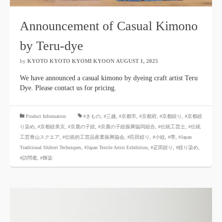
Announcement of Casual Kimono
by Teru-dye
by
KYOTO KYOTO KYOMI KYOON
​ ​
AUGUST 1, 2025
​ ​
We have announced a casual kimono by dyeing craft artist Teru
Dye. Please contact us for pricing.
​ ​
Product Information
#きもの
,
#三越
,
#京都市
,
#京都府
,
#京都絞り
,
#京都絞
り染め
,
#京都絞美京
,
#京鹿の子絞
,
#京鹿の子絞振興協同組合
,
#伝統工芸士
,
#伝統
工芸青山スクエア
,
#伝統的工芸品産業振興協会
,
#匹田絞り
,
#小紋
,
#帯
,
#Japan
Traditional Shibori Techniques
,
#Japan Textile Artist Exhibition
,
#疋田絞り
,
#絞り染め
,
#訪問着
,
#輝染