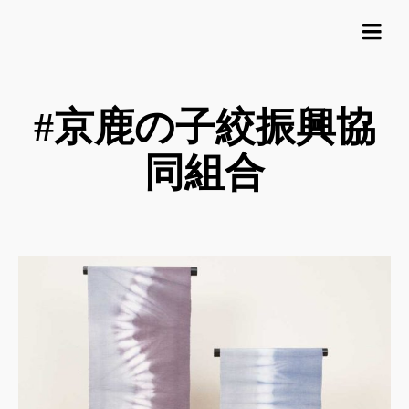
#京鹿の子絞振興協
同組合