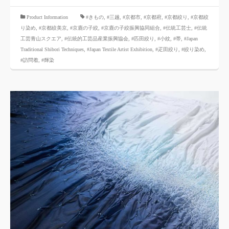
​ ​
Product Information
#きもの
,
#三越
,
#京都市
,
#京都府
,
#京都絞り
,
#京都絞
り染め
,
#京都絞美京
,
#京鹿の子絞
,
#京鹿の子絞振興協同組合
,
#伝統工芸士
,
#伝統
工芸青山スクエア
,
#伝統的工芸品産業振興協会
,
#匹田絞り
,
#小紋
,
#帯
,
#Japan
Traditional Shibori Techniques
,
#Japan Textile Artist Exhibition
,
#疋田絞り
,
#絞り染め
,
#訪問着
,
#輝染