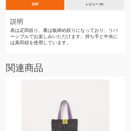
ル
説明
レビュー (0)
ト
ー
説明
ト
（菱）
表は疋田絞り、裏は板締め絞りになっており、リバ
個
ーシブルでお楽しみいただけます。持ち手と中央に
は真田紐を使用しています。
関連商品