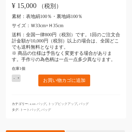
¥
15,000
（税別）
素材：表地絹100％・裏地綿100％
サイズ：Ｗ33cm×Ｈ35cm
送料：全国一律800円（税別）です。1回のご注文合
計金額が10,000円（税別）以上の場合は、全国どこ
でも送料無料となります。
※ 商品の仕様は予告なく変更する場合がありま
す。手作りの為色柄は一点一点多少異なります。
在庫1個
KIZOMÉ
お買い物カゴに追加
a.un
バ
ッ
グ
カテゴリー:
a.un バッグ
,
トップピックアップ
,
バッグ
リ
タグ:
トートバッグ
,
バッグ
バ
ー
シ
ブ