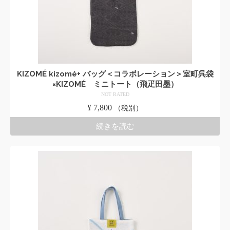
KIZOMÉ kizomé+ バッグ＜コラボレーション＞室町呉袋
×KIZOMÉ ミニトート（飛疋田墨）
NOT RATED
¥
7,800
（税別）
続きを読む