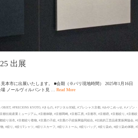
025 出展
ェ見本市に出展いたします。 ■会期（※パリ現地時間） 2025年1月16日
） ■会場 ノールヴィルパント見 …
Read More
 OBJET
,
#PRECIONS KYOTO
,
#きもの
,
#デジタル3D絞
,
#プレシャス京都
,
#みやこめっせ
,
#メゾン・
#京都伝統産業ミュージアム
,
#京都体験
,
#京都岡崎
,
#京都工房
,
#京都市
,
#京都府
,
#京都絞り
,
#京都絞
京都絞り浴衣
,
#京都絞り着物
,
#京鹿の子絞
,
#京鹿の子絞振興協同組合
,
#伝統的工芸品産業振興協会
,
#
着物
,
#絞り
,
#絞りTシャツ
,
#絞りスカーフ
,
#絞りストール
,
#絞りバッグ
,
#絞り染め
,
#絞り染め体験
,