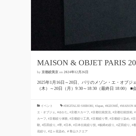
MAISON & OBJET PARIS 2
by
京都絞美京
on
2024年12月26日
2025年1月16日～20日、パリのメゾン・エ・オブジ
（木）～20日（月）9:30～18:30（最終日 18:00
イベント
#DIGITAL3D SHIBORI
,
#Japan
,
#KIZOMÉ
,
#MAISON &
エ・オブジェ
,
#ゆかた
,
#京都スカーフ
,
#京都伝統技法
,
#京都伝統技術
,
カーフ
,
#京都絞り体験
,
#京都絞り工房
,
#京都絞り帯
,
#京都絞り染め
,
#
験
,
#匹田絞り
,
#帯
,
#日本
,
#日本伝統絞り技
,
#板締め絞り
,
#疋田絞り
,
#
花絞り
,
#辻ヶ花染め
,
＃青山スクエア