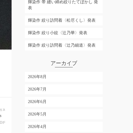
輝染作 帯 縫い締め絞りたてぼかし 発
表
輝染作 絞り訪問着〈松尽くし〉発表
輝染作 絞り小紋〈辻乃華〉発表
輝染作 絞り訪問着〈辻乃細道〉発表
アーカイブ
2026年8月
2026年7月
2026年6月
りス
2026年5月
体
#辻が
2026年4月