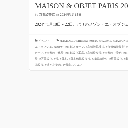
MAISON & OBJET PARIS 2
by
京都絞美京
on
2024年1月15日
2024年1月18日～22日、パリのメゾン・エ・オ
イベント
#DIGITAL3D SHIBORI
,
#Japan
,
#KIZOMÉ
,
#MAISON &
エ・オブジェ
,
#ゆかた
,
#京都スカーフ
,
#京都伝統技法
,
#京都伝統技術
,
カーフ
,
#京都絞り体験
,
#京都絞り工房
,
#京都絞り帯
,
#京都絞り染め
,
#
験
,
#匹田絞り
,
#帯
,
#日本
,
#日本伝統絞り技
,
#板締め絞り
,
#疋田絞り
,
#
花絞り
,
#辻ヶ花染め
,
＃青山スクエア