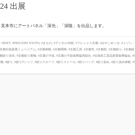
024 出展
ブジェ見本市にアートパネル「深光」「深陰」を出品します。
 OBJET
,
#PRECIONS KYOTO
,
#きもの
,
#デジタル3D絞
,
#プレシャス京都
,
#みやこめっせ
,
#メゾン・
#京都伝統産業ミュージアム
,
#京都体験
,
#京都岡崎
,
#京都工房
,
#京都市
,
#京都府
,
#京都絞り
,
#京都絞
京都絞り浴衣
,
#京都絞り着物
,
#京鹿の子絞
,
#京鹿の子絞振興協同組合
,
#伝統的工芸品産業振興協会
,
#
着物
,
#絞り
,
#絞りTシャツ
,
#絞りスカーフ
,
#絞りストール
,
#絞りバッグ
,
#絞り染め
,
#絞り染め体験
,